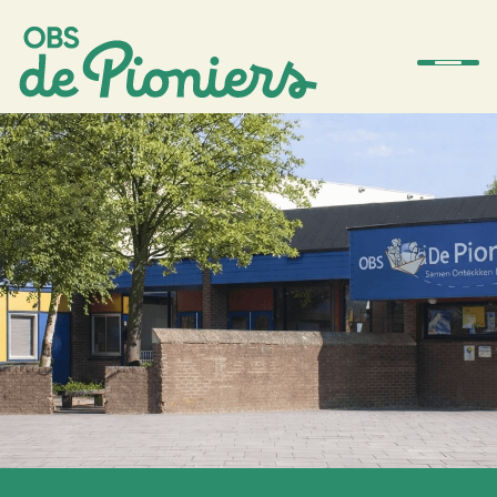
De school
Team
Ouders
Amstelwijs
Contact
Aanmelden