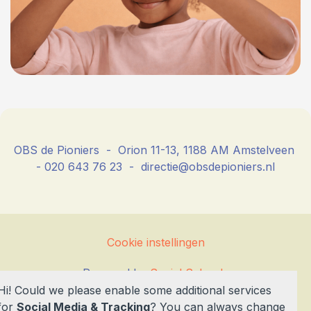
OBS de Pioniers - Orion 11-13, 1188 AM Amstelveen
- 020 643 76 23 - directie@obsdepioniers.nl
Cookie instellingen
Powered by
Social Schools
Hi! Could we please enable some additional services
for
Social Media & Tracking
? You can always change