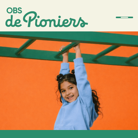
De school
Team
Ouders
Amstelwijs
Contact
Aanmelden