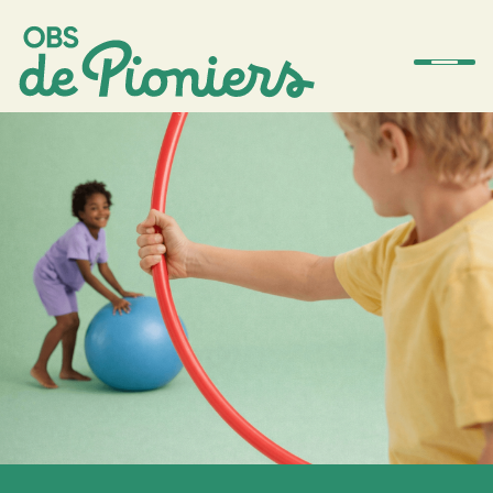
De school
Team
Ouders
Amstelwijs
Contact
Aanmelden