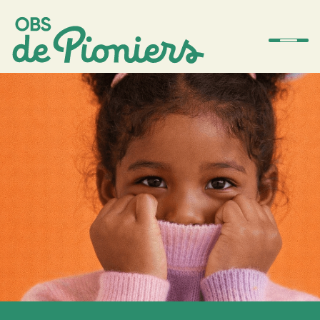
De school
Team
Ouders
Amstelwijs
Contact
Aanmelden