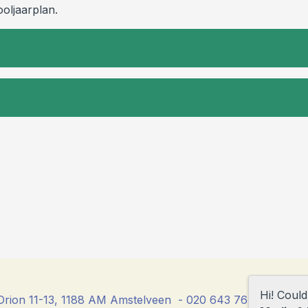
oljaarplan.
Hi! Coul
rion 11-13, 1188 AM Amstelveen - 020 643 76 23 - direc