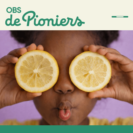
De school
Team
Ouders
Amstelwijs
Contact
Aanmelden