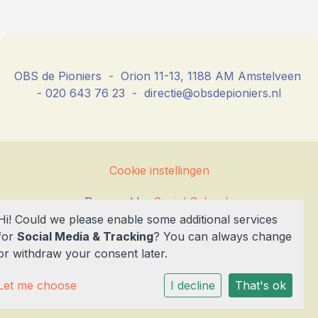
OBS de Pioniers - Orion 11-13, 1188 AM Amstelveen
- 020 643 76 23 - directie@obsdepioniers.nl
Cookie instellingen
Powered by
Social Schools
Hi! Could we please enable some additional services
for
Social Media & Tracking
? You can always change
or withdraw your consent later.
Let me choose
I decline
That's ok