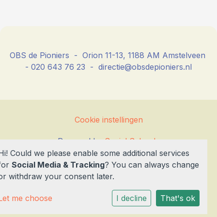
OBS de Pioniers - Orion 11-13, 1188 AM Amstelveen
- 020 643 76 23 - directie@obsdepioniers.nl
Cookie instellingen
Powered by
Social Schools
Hi! Could we please enable some additional services
for
Social Media & Tracking
? You can always change
or withdraw your consent later.
Let me choose
I decline
That's ok