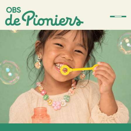
De school
Team
Ouders
Amstelwijs
Contact
Aanmelden